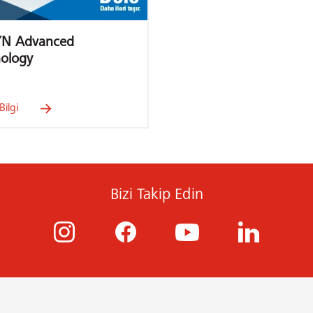
YN Advanced
ology
Bilgi
Bizi Takip Edin